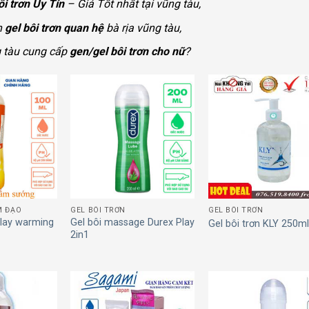
ôi trơn Uy Tín
– Giá Tốt nhất tại vũng tàu,
n
gel bôi trơn quan hệ
bà rịa vũng tàu,
 tàu cung cấp
gen/gel bôi trơn cho nữ
?
Add to
Add to
Add
wishlist
wishlist
wish
M ĐẠO
GEL BÔI TRƠN
GEL BÔI TRƠN
play warming
Gel bôi massage Durex Play
Gel bôi trơn KLY 250ml
2in1