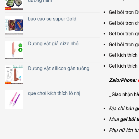
dương nam
Gel bôi trơn D
bao cao su super Gold
Gel bôi trơn c
Gel bôi trơn 
Dương vật giả size nhỏ
Gel bôi trơn g
Gel kích thíc
Gel kích thích
Dương vật silicon gắn tường
Zalo/Phone:
que chơi kích thích lỗ nhị
_Giao nhận hà
Địa chỉ bán
g
Mua
gel bôi 
Phụ nữ lớn t