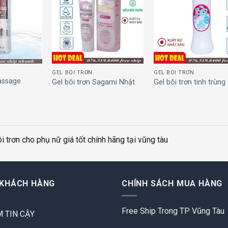
Add to
Add to
Add
wishlist
wishlist
wish
GEL BÔI TRƠN
GEL BÔI TRƠN
assage
Gel bôi trơn Sagami Nhật
Gel bôi trơn tinh trùng
i trơn cho phụ nữ giá tốt chính hãng tại vũng tàu
 KHÁCH HÀNG
CHÍNH SÁCH MUA HÀNG
Free Ship Trong TP Vũng Tàu
 TIN CẬY