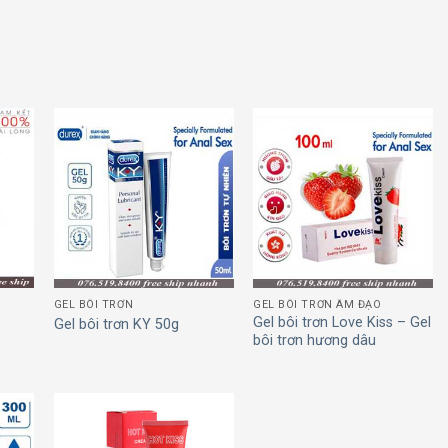
 to
Add to
Add to
list
wishlist
wishlist
GEL BÔI TRƠN
GEL BÔI TRƠN ÂM ĐẠO
Gel bôi trơn Love Kiss – Gel
Gel bôi trơn KY 50g
bôi trơn hương dâu