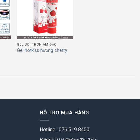
 to
Add to
list
wishlist
GEL BÔI TRƠN ÂM ĐẠO
Gel hotkiss hương cherry
HỖ TRỢ MUA HÀNG
Hotline : 076 519 8400