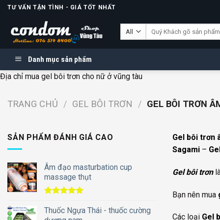
Skip
TƯ VẤN TẬN TÌNH - GIÁ TỐT NHẤT
to
Tìm
content
kiếm:
Danh mục sản phẩm
Địa chỉ mua gel bôi trơn cho nữ ở vũng tàu
TRANG CHỦ
/
GEL BÔI TRƠN
/
GEL BÔI TRƠN Â
SẢN PHẨM ĐÁNH GIÁ CAO
Gel bôi trơn
â
Sagami
–
Gel
Âm đạo masturbation cup
Gel bôi trơn
l
massage thụt
Bạn nên mua
Được xếp
hạng
Thuốc Ngựa Thái - thuốc cường
5.00
Các loại
Gel b
5 sao