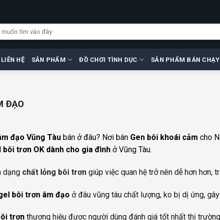
LIÊN HỆ
SẢN PHẨM
ĐỒ CHƠI TÌNH DỤC
SẢN PHẨM BÁN CHẠY
M ĐẠO
m đạo Vũng Tàu
bán ở đâu? Nơi bán
Gen bôi khoái cảm
cho N
 bôi trơn OK dành cho gia đình
ở Vũng Tàu.
à dạng
chất lỏng bôi trơn
giúp việc quan hệ trở nên dễ hơn hơn, tr
gel bôi trơn âm đạo
ở đâu vũng tàu chất lượng, ko bị dị ứng, gâ
ôi trơn
thương hiệu được người dùng đánh giá tốt nhất thị trườn