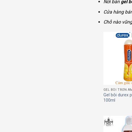
Nơi bán
gel b
Cửa hàng bá
Chỗ nào vũng
GEL BÔI TRƠN Â
Gel bôi durex 
100ml