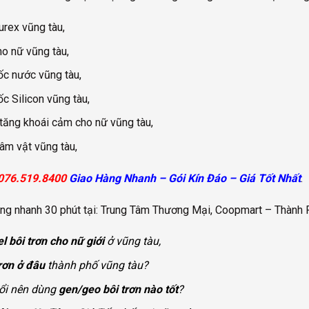
urex vũng tàu,
ho nữ vũng tàu,
gốc nước vũng tàu,
ốc Silicon vũng tàu,
h tăng khoái cảm cho nữ vũng tàu,
 âm vật vũng tàu,
076.519.8400
Giao Hàng Nhanh – Gói Kín Đáo – Giá Tốt Nhất
.
ng nhanh 30 phút tại: Trung Tâm Thương Mại, Coopmart – Thành 
el bôi trơn cho nữ giới
ở vũng tàu,
trơn ở đâu
thành phố vũng tàu?
uổi nên dùng
gen/geo bôi trơn nào tốt
?