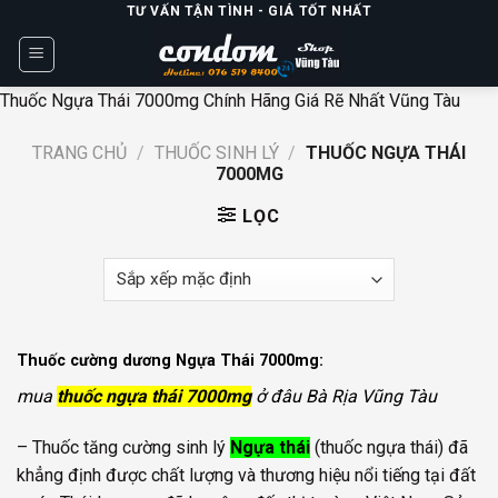
Skip
TƯ VẤN TẬN TÌNH - GIÁ TỐT NHẤT
to
content
Thuốc Ngựa Thái 7000mg Chính Hãng Giá Rẽ Nhất Vũng Tàu
TRANG CHỦ
/
THUỐC SINH LÝ
/
THUỐC NGỰA THÁI
7000MG
LỌC
Thuốc cường dương Ngựa Thái 7000mg:
mua
thuốc ngựa thái 7000mg
ở đâu Bà Rịa Vũng Tàu
– Thuốc tăng cường sinh lý
Ngựa thái
(thuốc ngựa thái) đã
khẳng định được chất lượng và thương hiệu nổi tiếng tại đất