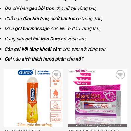
Địa chỉ bán
geo bôi trơn
cho nữ tại vũng tàu,
Chỗ bán
Dầu bôi trơn
,
c
hất bôi trơn
ở Vũng Tàu,
Mua
gel bôi massage
cho Nữ ở đâu vũng tàu,
Cung cấp
gel bôi trơn
Durex
ở vũng tàu,
Bán
g
el bôi tăng khoái cảm
cho phụ nữ vũng tàu,
Gel
nào
kích thích hưng phấn cho nữ
?
Add to
Add to
wishlist
wishlist