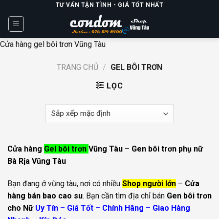
Skip
TƯ VẤN TẬN TÌNH - GIÁ TỐT NHẤT
to
content
Cửa hàng gel bôi trơn Vũng Tàu
TRANG CHỦ
/
GEL BÔI TRƠN
LỌC
Cửa hàng
Gel bôi trơn
Vũng Tàu
–
Gen bôi trơn phụ nữ
Bà Rịa Vũng Tàu
Bạn đang ở vũng tàu, nơi có nhiều
Shop người lớn
–
Cửa
hàng bán bao cao su
. Bạn cần tìm địa chỉ bán
Gen bôi trơn
cho Nữ
Uy Tín – Giá Tốt – Chính Hãng – Giao Hàng