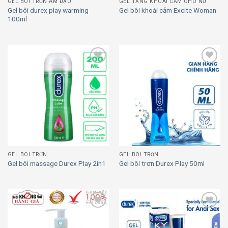
GEL BÔI TRƠN ÂM ĐẠO
GEL TĂNG KHOÁI CẢM CHO NỮ
Gel bôi durex play warming
Gel bôi khoái cảm Excite Woman
100ml
Add to
Add to
wishlist
wishlist
GEL BÔI TRƠN
GEL BÔI TRƠN
Gel bôi massage Durex Play 2in1
Gel bôi trơn Durex Play 50ml