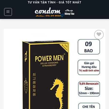
Skip
TƯ VẤN TẬN TÌNH - GIÁ TỐT NHẤT
to
content
Add to
wishlist