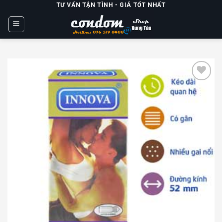
Skip
TƯ VẤN TẬN TÌNH - GIÁ TỐT NHẤT
to
content
Add to
wishlist