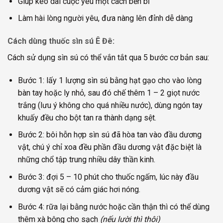
Giúp kéo dài cuộc yêu một cách bền bỉ
Làm hài lòng người yêu, đưa nàng lên đỉnh dễ dàng
Cách dùng thuốc sìn sú Ê Đê:
Cách sử dụng sìn sú có thể vắn tắt qua 5 bước cơ bản sau:
Bước 1: lấy 1 lượng sìn sú bằng hạt gạo cho vào lòng
bàn tay hoặc ly nhỏ, sau đó chế thêm 1 – 2 giọt nước
trắng (lưu ý không cho quá nhiều nước), dùng ngón tay
khuấy đều cho bột tan ra thành dạng sệt.
Bước 2: bôi hỗn hợp sìn sú đã hòa tan vào đầu dương
vật, chú ý chỉ xoa đều phần đầu dương vật đặc biệt là
những chổ tập trung nhiều dây thần kinh.
Bước 3: đợi 5 – 10 phút cho thuốc ngấm, lúc này đầu
dương vật sẽ có cảm giác hơi nóng.
Bước 4: rữa lại bằng nước hoặc cần thận thì có thể dùng
thêm xà bông cho sạch
(nếu lười thì thôi)