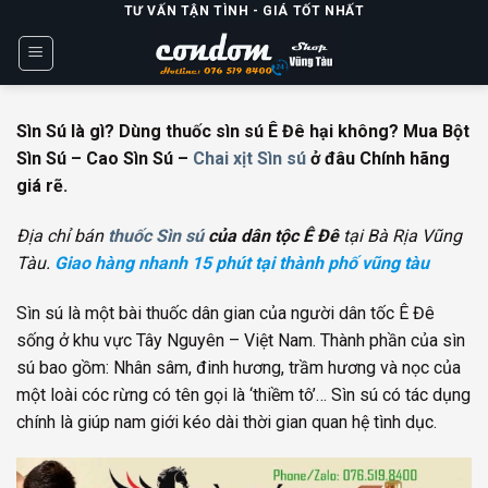
Skip
TƯ VẤN TẬN TÌNH - GIÁ TỐT NHẤT
to
content
Sìn Sú là gì? Dùng thuốc sìn sú Ê Đê hại không? Mua Bột
Sìn Sú – Cao Sìn Sú –
Chai xịt Sìn sú
ở đâu Chính hãng
giá rẽ.
Địa chỉ bán
thuốc Sìn sú
của dân tộc Ê Đê
tại Bà Rịa Vũng
Tàu.
Gia
o hàng nhanh 15 phút tại thành phố vũng tàu
Sìn sú là một bài thuốc dân gian của người dân tốc Ê Đê
sống ở khu vực Tây Nguyên – Việt Nam. Thành phần của sìn
sú bao gồm: Nhân sâm, đinh hương, trầm hương và nọc của
một loài cóc rừng có tên gọi là ‘thiềm tô’… Sìn sú có tác dụng
chính là giúp nam giới kéo dài thời gian quan hệ tình dục.