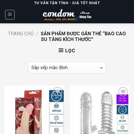
Skip
TƯ VẤN TẬN TÌNH - GIÁ TỐT NHẤT
to
content
TRANG CHỦ
/
SẢN PHẨM ĐƯỢC GẮN THẺ “BAO CAO
SU TĂNG KÍCH THƯỚC”
LỌC
Add to
Add to
wishlist
wishlist