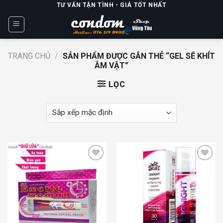
Skip
TƯ VẤN TẬN TÌNH - GIÁ TỐT NHẤT
to
content
TRANG CHỦ
/
SẢN PHẨM ĐƯỢC GẮN THẺ “GEL SẼ KHÍT
ÂM VẬT”
LỌC
Add to
Add to
wishlist
wishlist