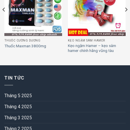
Add to
Add to
wishlist
wishlist
THUỐC CƯỜNG DƯƠNG
KẸO NGẬM SÂM HAMER
Kẹo ngậm Hamer – kẹo sâm
Thuốc Maxman 3800mg
hamer chính hãng vũng tàu
TIN TỨC
Tháng 5 2025
Tháng 4 2025
Tháng 3 2025
Tháng 2 2025