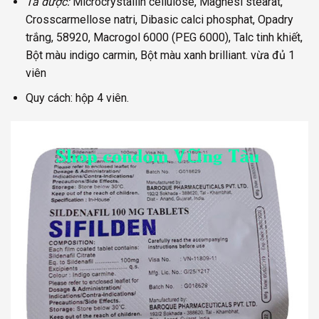
Tá dược:
Microcrystallin cellulose, Magnesi stearat,
Crosscarmellose natri, Dibasic calci phosphat, Opadry
trắng, 58920, Macrogol 6000 (PEG 6000), Talc tinh khiết,
Bột màu indigo carmin, Bột màu xanh brilliant. vừa đủ 1
viên
Quy cách: hộp 4 viên.