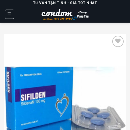
Skip
TƯ VẤN TẬN TÌNH - GIÁ TỐT NHẤT
to
content
Add to
wishlist