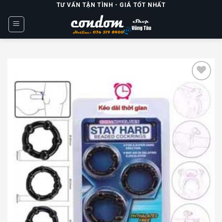
Skip
TƯ VẤN TẬN TÌNH - GIÁ TỐT NHẤT
to
content
Add to
wishlist