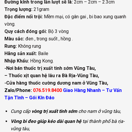
Đường kính trong lần lượt sẽ là:
2cm – 2cm – 2.3cm
Trọng lượng:
21gram
Đặc điểm nổi trội:
Mềm mại, có gân gai , bi bao xung quanh
vòng.
Quy cách đóng gói:
Bộ 3 vòng
Màu sắc:
đen , trong suốt , hồng .
Rung:
Không rung
Hãng sản xuất:
Baile
Nhập Khẩu:
Hồng Kong.
-Nơi bán thuốc trị xuất tinh sớm Vũng Tàu,
– Thuốc xịt quan hệ lâu ra Bà Rịa-Vũng Tàu,
-Cửa hàng thuốc cường dương nam ở Vũng Tàu,
Zalo/Phone:
076.519.8400
Giao Hàng Nhanh – Tư Vấn
Tận Tình – Gói Kín Đáo
Cung cấp
vòng trị xuất tinh sớm
cho nam ở vũng tàu,
Vòng bi đeo giúp kéo dài quan hệ
tại thành phố bà rịa-
vũng tàu,