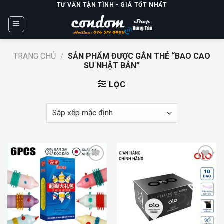
Skip
TƯ VẤN TẬN TÌNH - GIÁ TỐT NHẤT
to
content
TRANG CHỦ
/
SẢN PHẨM ĐƯỢC GẮN THẺ “BAO CAO
SU NHẬT BẢN”
LỌC
Add to
Add to
wishlist
wishlist