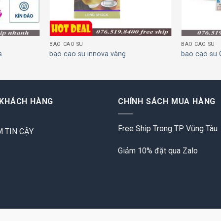
BAO CAO SU
BAO CAO SU
s
bao cao su innova vàng
bao cao su 
 KHÁCH HÀNG
CHÍNH SÁCH MUA HÀNG
Free Ship Trong TP Vũng Tàu
 TIN CẬY
Giảm 10% đặt qua Zalo