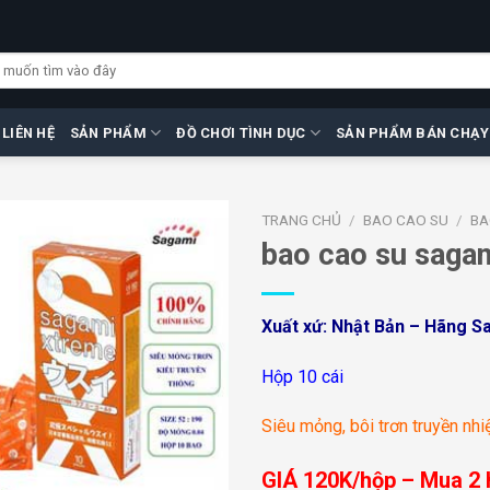
LIÊN HỆ
SẢN PHẨM
ĐỒ CHƠI TÌNH DỤC
SẢN PHẨM BÁN CHẠY
TRANG CHỦ
/
BAO CAO SU
/
BA
bao cao su saga
Add to
Xuất xứ: Nhật Bản – Hãng S
wishlist
Hộp 10 cái
Siêu mỏng, bôi trơn truyền nhiệ
GIÁ 120K/hộp – Mua 2 