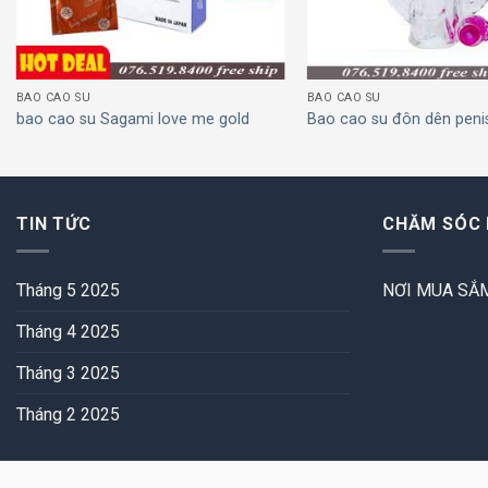
BAO CAO SU
BAO CAO SU
bao cao su Sagami love me gold
Bao cao su đôn dên peni
TIN TỨC
CHĂM SÓC
Tháng 5 2025
NƠI MUA SẮM
Tháng 4 2025
Tháng 3 2025
Tháng 2 2025