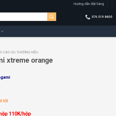
Hướng dẫn đặt hàng
076 519 8400
O CAO SU THƯƠNG HIỆU
mi xtreme orange
agami
t tốt
hộp 110K/hộp