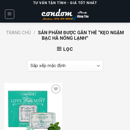
Skip
TƯ VẤN TẬN TÌNH - GIÁ TỐT NHẤT
to
content
TRANG CHỦ
/
SẢN PHẨM ĐƯỢC GẮN THẺ “KẸO NGẬM
BẠC HÀ NÓNG LẠNH”
LỌC
Add to
wishlist