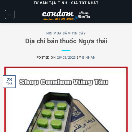
Skip
TƯ VẤN TẬN TÌNH - GIÁ TỐT NHẤT
to
content
NƠI MUA SẮM TIN CẬY
Địa chỉ bán thuốc Ngựa thái
POSTED ON
28/05/2025
BY
BINHAN
28
Th5