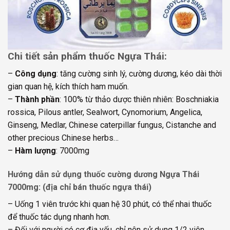
Chi tiết sản phẩm thuốc Ngựa Thái:
–
Công dụng
: tăng cường sinh lý, cường dương, kéo dài thời
gian quan hệ, kích thích ham muốn.
–
Thành phần
: 100% từ thảo dược thiên nhiên: Boschniakia
rossica, Pilous antler, Sealwort, Cynomorium, Angelica,
Ginseng, Medlar, Chinese caterpillar fungus, Cistanche and
other precious Chinese herbs…
–
Hàm lượng
: 7000mg
Hướng dẫn sử dụng thuốc cường dương Ngựa Thái
7000mg:
(địa chỉ bán thuốc ngựa thái)
– Uống 1 viên trước khi quan hệ 30 phút, có thể nhai thuốc
để thuốc tác dụng nhanh hơn.
– Đối với người có cơ địa yếu, chỉ nên sử dụng 1/2 viên