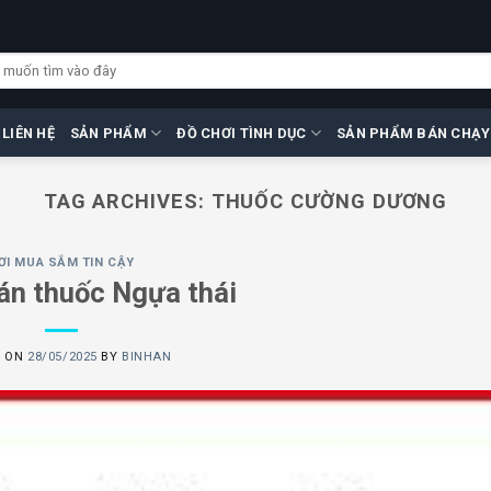
LIÊN HỆ
SẢN PHẨM
ĐỒ CHƠI TÌNH DỤC
SẢN PHẨM BÁN CHẠY
TAG ARCHIVES:
THUỐC CƯỜNG DƯƠNG
ƠI MUA SẮM TIN CẬY
bán thuốc Ngựa thái
D ON
28/05/2025
BY
BINHAN