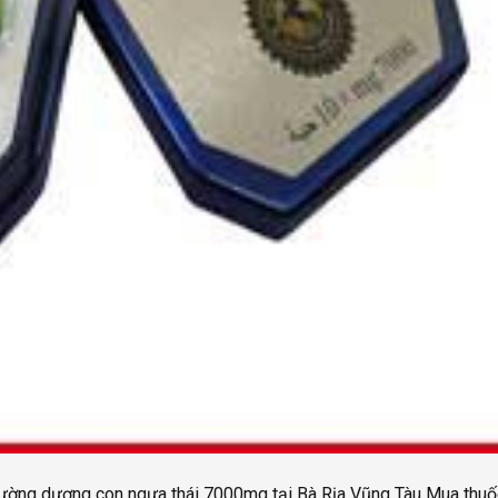
cường dương con ngựa thái 7000mg tại Bà Rịa Vũng Tàu Mua thu