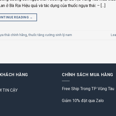
an ở Bà Rịa Hiệu quả và tác dụng của thuốc ngựa thái: – […]
ONTINUE READING
→
ựa thái chính hãng
,
thuốc tăng cường sinh lý nam
Le
 KHÁCH HÀNG
CHÍNH SÁCH MUA HÀNG
Free Ship Trong TP Vũng Tàu
 TIN CẬY
Giảm 10% đặt qua Zalo