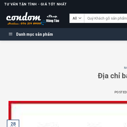
Skip
TƯ VẤN TẬN TÌNH - GIÁ TỐT NHẤT
to
Tìm
content
kiếm:
Danh mục sản phẩm
N
Địa chỉ 
POSTE
28