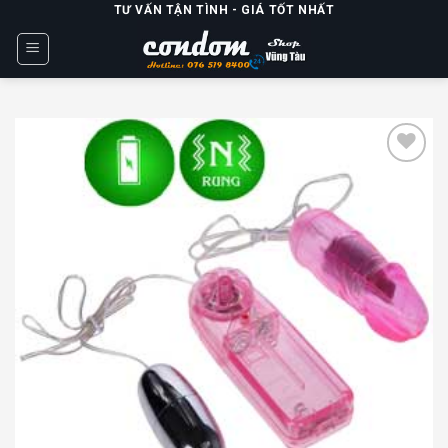
Skip
TƯ VẤN TẬN TÌNH - GIÁ TỐT NHẤT
to
content
Add to
wishlist