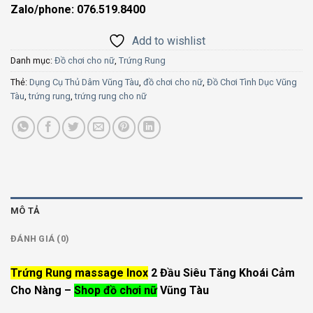
Zalo/phone: 076.519.8400
Add to wishlist
Danh mục:
Đồ chơi cho nữ
,
Trứng Rung
Thẻ:
Dụng Cụ Thủ Dâm Vũng Tàu
,
đồ chơi cho nữ
,
Đồ Chơi Tình Dục Vũng
Tàu
,
trứng rung
,
trứng rung cho nữ
MÔ TẢ
ĐÁNH GIÁ (0)
Trứng Rung massage Inox
2 Đầu
Siêu Tăng Khoái Cảm
Cho Nàng –
Shop đồ chơi nữ
Vũng Tàu