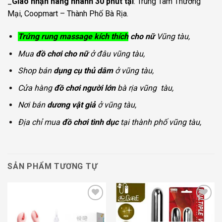
_
Giao nhận hàng nhanh 30 phút tại
: Trung Tâm Thương
Mại, Coopmart – Thành Phố Bà Rịa.
Trứng rung massage kích thích
cho nữ
Vũng tàu,
Mua
đồ chơi cho nữ
ở đâu vũng tàu,
Shop bán
dụng cụ thủ dâm
ở vũng tàu,
Cửa hàng
đồ chơi người lớn
bà rịa vũng tàu,
Nơi bán
dương vật giả
ở vũng tàu,
Địa chỉ mua
đồ chơi tình dục
tại thành phố vũng tàu,
SẢN PHẨM TƯƠNG TỰ