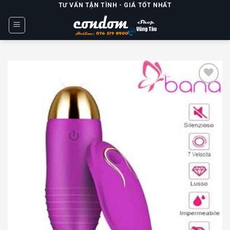
Skip
TƯ VẤN TẬN TÌNH - GIÁ TỐT NHẤT
to
content
Add to
wishlist