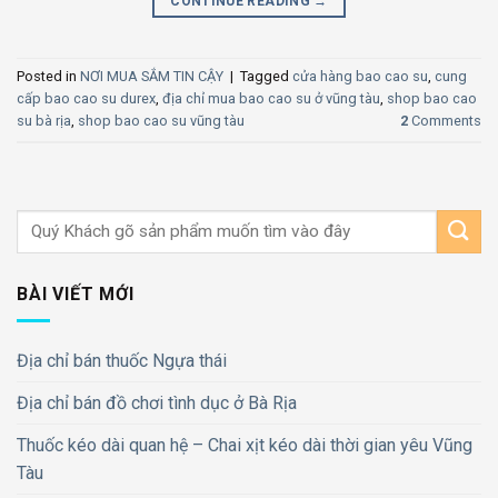
CONTINUE READING
→
Posted in
NƠI MUA SẮM TIN CẬY
|
Tagged
cửa hàng bao cao su
,
cung
cấp bao cao su durex
,
địa chỉ mua bao cao su ở vũng tàu
,
shop bao cao
su bà rịa
,
shop bao cao su vũng tàu
2
Comments
BÀI VIẾT MỚI
Địa chỉ bán thuốc Ngựa thái
Địa chỉ bán đồ chơi tình dục ở Bà Rịa
Thuốc kéo dài quan hệ – Chai xịt kéo dài thời gian yêu Vũng
Tàu