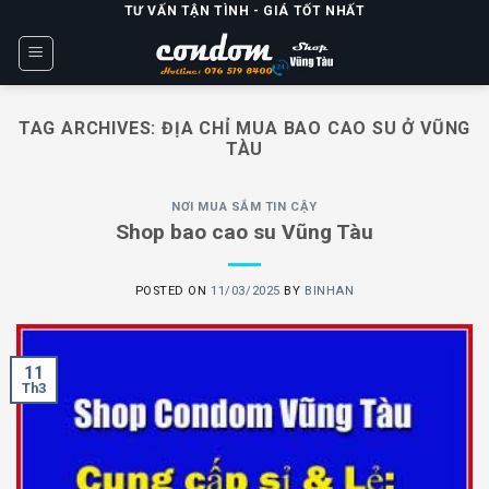
Skip
TƯ VẤN TẬN TÌNH - GIÁ TỐT NHẤT
to
content
TAG ARCHIVES:
ĐỊA CHỈ MUA BAO CAO SU Ở VŨNG
TÀU
NƠI MUA SẮM TIN CẬY
Shop bao cao su Vũng Tàu
POSTED ON
11/03/2025
BY
BINHAN
11
Th3